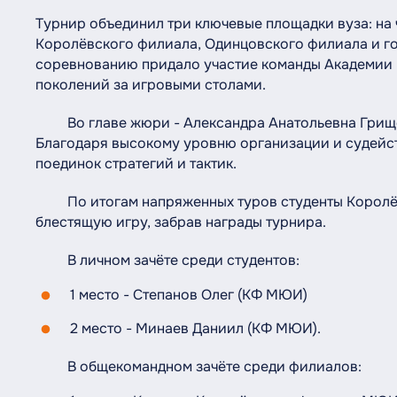
Турнир объединил три ключевые площадки вуза: на
Королёвского филиала, Одинцовского филиала и го
соревнованию придало участие команды Академии 
поколений за игровыми столами.
Во главе жюри - Александра Анатольевна Грищен
Благодаря высокому уровню организации и судейст
поединок стратегий и тактик.
По итогам напряженных туров студенты Королё
блестящую игру, забрав награды турнира.
В личном зачёте среди студентов:
1 место - Степанов Олег (КФ МЮИ)
2 место - Минаев Даниил (КФ МЮИ).
В общекомандном зачёте среди филиалов: