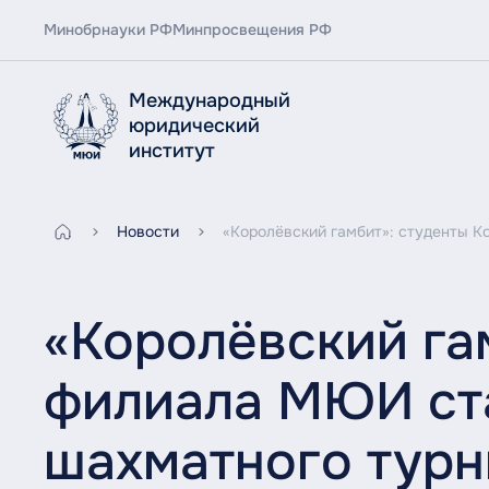
Минобрнауки РФ
Минпросвещения РФ
Международный
юридический
институт
Новости
«Королёвский гамбит»: студенты 
«Королёвский га
филиала МЮИ ст
шахматного турн