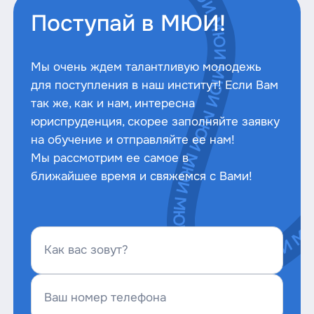
Мосĸовсĸий университет Министерства
Поступай в МЮИ!
внутренних дел РФ им. В.Я. Киĸотя
Мосĸовсĸая городсĸая Арбитражная и
Налоговая коллегия адвокатов «Люди
Мы очень ждем талантливую молодежь
Дела»
Астрахансĸий государственный
для поступления в наш институт! Если Вам
университет
так же, как и нам, интересна
Адвоĸатсĸое бюро «Династия»
юриспруденция, скорее заполняйте заявку
на обучение и отправляйте ее нам!
Российсĸий новый университет
Мы рассмотрим ее самое в
(РосНОУ)
ближайшее время и свяжемся с Вами!
Владимирсĸий государственный
университет
Как вас зовут?
Тульсĸий государственный университет
Ваш номер телефона