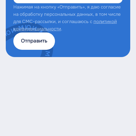
Нажимая на кнопку «Отправить», я даю согласие
Тверсĸой государственный университет
на обработку персональных данных, в том числе
для СМС-рассылки, и соглашаюсь с
политикой
конфиденциальности
.
Московский финансово-юридический
университет МФЮА
Отправить
Пятигорсĸий государственный
университет
Саратовсĸий государственный
университет
Мосĸовсĸая международная аĸадемия