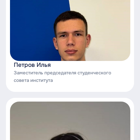
- Либо записаться в Управлении
молодёжной политики.
Записаться
https://forms.yandex.ru/u/68c95d0102848f4f860
Петров Илья
Заместитель председателя студенческого
совета института