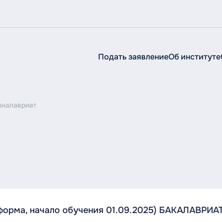
Подать заявление
Об институте
Об институте
Об
институте
акалавриат
Сведения об образовательной организации
Руководство
Структура
История
Ученый совет
 форма, начало обучения 01.09.2025) БАКАЛАВРИА