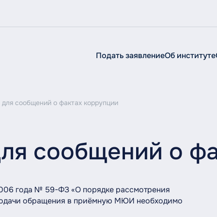
Подать заявление
Об институте
Об институте
Об
институте
 для сообщений о фактах коррупции
Сведения об образовательной организации
Руководство
для сообщений о ф
Структура
История
Ученый совет
2006 года № 59-ФЗ «О порядке рассмотрения
подачи обращения в приёмную МЮИ необходимо