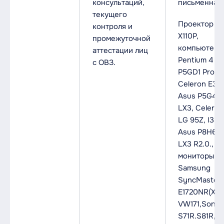
консультаций,
письменная.
текущего
Проектор A
контроля и
X110P,
промежуточной
компьютеры
аттестации лиц
Pentium 4 A
с ОВЗ.
P5GD1 Pro,
Celeron E34
Asus P5G41
LX3, Celero
LG 95Z, I3-3
Asus P8H61
LX3 R2.0.,
мониторы:
Samsung
SyncMaster
E1720NR(X), 
VW171,Sony
S71R.S81R, A