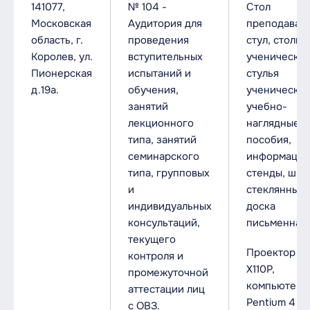
141077,
№ 104 -
Стол
Московская
Аудитория для
преподавате
область, г.
проведения
стул, столы
Королев, ул.
вступительных
ученические
Пионерская
испытаний и
стулья
д.19а.
обучения,
ученические
занятий
учебно-
лекционного
наглядные
типа, занятий
пособия,
семинарского
информацио
типа, групповых
стенды, шка
и
стеклянные,
индивидуальных
доска
консультаций,
письменная.
текущего
Проектор A
контроля и
X110P,
промежуточной
компьютеры
аттестации лиц
Pentium 4 A
с ОВЗ.