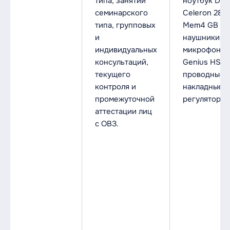
типа, занятий
ноутбук DN
семинарского
Celeron 2830
типа, групповых
Mem4 GB DD
и
наушники с
индивидуальных
микрофоно
консультаций,
Genius HS-0
текущего
проводные
контроля и
накладные с
промежуточной
регуляторо
аттестации лиц
с ОВЗ.