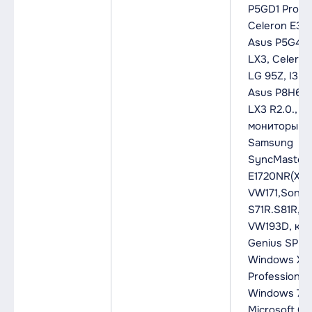
P5GD1 Pro,
Celeron E34
Asus P5G41
LX3, Celero
LG 95Z, I3-3
Asus P8H61
LX3 R2.0.,
мониторы:
Samsung
SyncMaster
E1720NR(X), 
VW171,Sony
S71R.S81R, A
VW193D, ко
Genius SP-2
Windows XP
Professional,
Windows 7 P
Microsoft Off