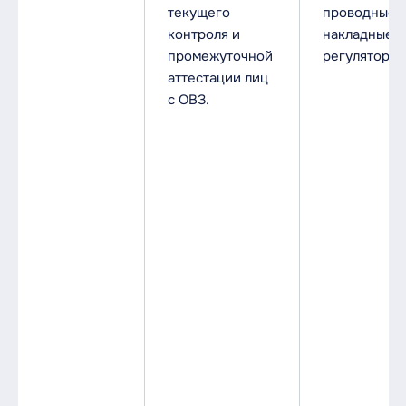
текущего
проводные
контроля и
накладные с
промежуточной
регуляторо
аттестации лиц
с ОВЗ.