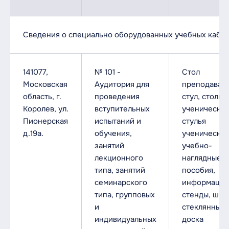
Сведения о специально оборудованных учебных каби
141077,
№ 101 -
Стол
Московская
Аудитория для
преподавате
область, г.
проведения
стул, столы
Королев, ул.
вступительных
ученические
Пионерская
испытаний и
стулья
д.19а.
обучения,
ученические
занятий
учебно-
лекционного
наглядные
типа, занятий
пособия,
семинарского
информацио
типа, групповых
стенды, шка
и
стеклянные,
индивидуальных
доска