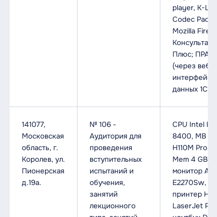
player, K-Lit
Codec Pack,
Mozilla Firefo
Консультант
Плюс; ПРАВ
(через веб-
интерфейс),
данных 1С.
141077,
№ 106 -
CPU Intel I5-
Московская
Аудитория для
8400, MB M
область, г.
проведения
H110M Pro VH
Королев, ул.
вступительных
Mem 4 GB D
Пионерская
испытаний и
монитор AO
д.19а.
обучения,
E2270Sw,
занятий
принтер HP
лекционного
LaserJet P10