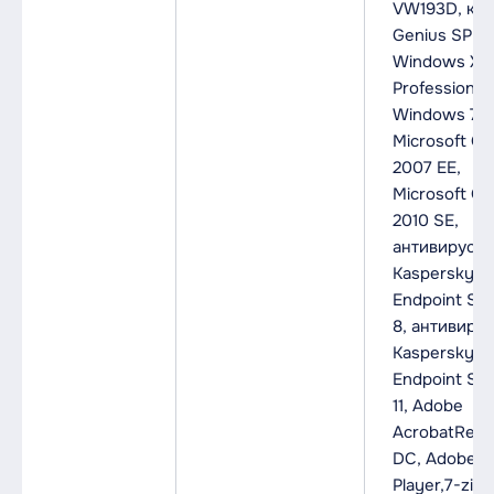
VW193D, ко
Genius SP-2
Windows XP
Professional,
Windows 7 P
Microsoft Off
2007 EE,
Microsoft Off
2010 SE,
антивирус
Kaspersky
Endpoint Sec
8, антивирус
Kaspersky
Endpoint Sec
11, Adobe
AcrobatRead
DC, Adobe F
Player,7-zip