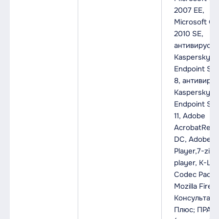
2007 EE,
Microsoft Off
2010 SE,
антивирус
Kaspersky
Endpoint Sec
8, антивирус
Kaspersky
Endpoint Sec
11, Adobe
AcrobatRead
DC, Adobe F
Player,7-zip
player, K-Lit
Codec Pack,
Mozilla Firefo
Консультант
Плюс; ПРАВ