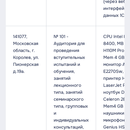
(через веб-
интерфейс),
данных 1С.
141077,
№ 101 -
CPU Intel I5-
Московская
Аудитория для
8400, MB M
область, г.
проведения
H110M Pro VH
Королев, ул.
вступительных
Mem 4 GB D
Пионерская
испытаний и
монитор AO
д.19а.
обучения,
E2270Sw,
занятий
принтер HP
лекционного
LaserJet P10
типа, занятий
ноутбук DN
семинарского
Celeron 2830
типа, групповых
Mem4 GB DD
и
наушники с
индивидуальных
микрофоно
консультаций,
Genius HS-0